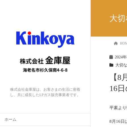
大切
HO
2024
大切
【8
16
株式会社金庫屋は、お客さまの生活に密着
し、共に成長したLPガス販売事業者です。
平素より
ホーム
8月16