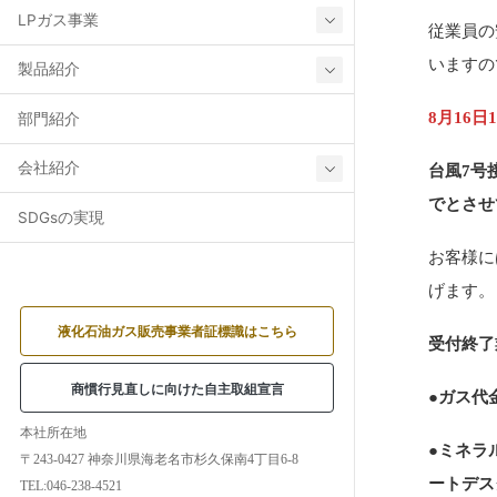
LPガス事業
従業員の
いますの
製品紹介
8月16日
部門紹介
会社紹介
台風7号
でとさせ
SDGsの実現
お客様に
げます。
液化石油ガス販売事業者証標識はこちら
受付終了
商慣行見直しに向けた自主取組宣言
●ガス代
本社所在地
●ミネラ
〒243-0427 神奈川県海老名市杉久保南4丁目6-8
ートデス
TEL:046-238-4521