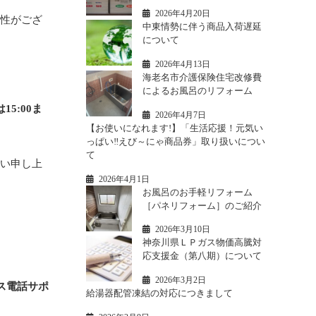
2026年4月20日
能性がござ
中東情勢に伴う商品入荷遅延
について
2026年4月13日
海老名市介護保険住宅改修費
によるお風呂のリフォーム
5:00ま
2026年4月7日
【お使いになれます!】「生活応援！元気い
っぱい‼えび～にゃ商品券」取り扱いについ
て
願い申し上
2026年4月1日
お風呂のお手軽リフォーム
［パネリフォーム］のご紹介
2026年3月10日
神奈川県ＬＰガス物価高騰対
応支援金（第八期）について
2026年3月2日
ス電話サポ
給湯器配管凍結の対応につきまして