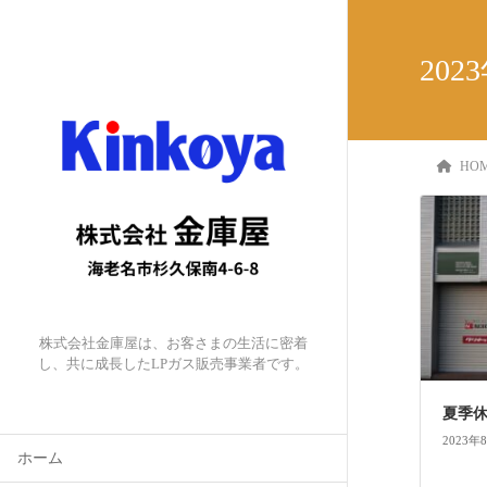
202
HO
株式会社金庫屋は、お客さまの生活に密着
し、共に成長したLPガス販売事業者です。
夏季
2023年
ホーム