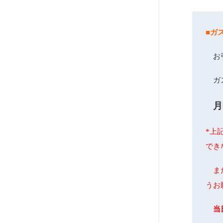
■ガ
お引
ガス
月
*上
でき
ま
うお
当