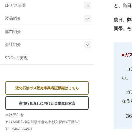
LPガス事業
と、当日
製品紹介
後日、弊
間帯、そ
部門紹介
会社紹介
■ガ
SDGsの実現
コン
い。
液化石油ガス販売事業者証標識はこちら
ガス
なる
商慣行見直しに向けた自主取組宣言
3
本社所在地
〒243-0427 神奈川県海老名市杉久保南4丁目6-8
TEL:046-238-4521