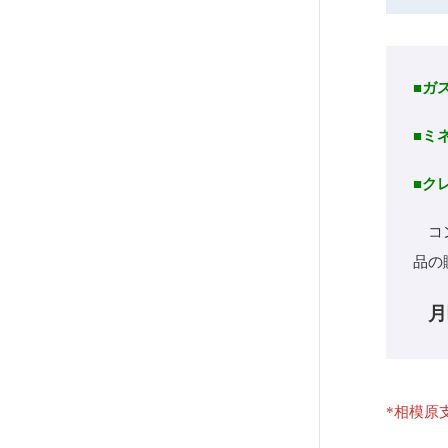
■ガ
■ミ
■ク
コン
品の
月
*相模原