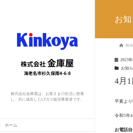
お知
HO
2023
お知
4月
株式会社金庫屋は、お客さまの生活に密着
し、共に成長したLPガス販売事業者です。
平素より
令和5年
ホーム
お電話自