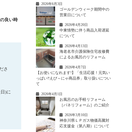
2026年6月3日
ゴールデンウィーク期間中の
営業日について
合の良い時
2026年4月20日
中東情勢に伴う商品入荷遅延
について
2026年4月13日
海老名市介護保険住宅改修費
によるお風呂のリフォーム
2026年4月7日
ださ
【お使いになれます!】「生活応援！元気い
っぱい‼えび～にゃ商品券」取り扱いについ
て
日)に
2026年4月1日
お風呂のお手軽リフォーム
［パネリフォーム］のご紹介
2026年3月10日
神奈川県ＬＰガス物価高騰対
応支援金（第八期）について